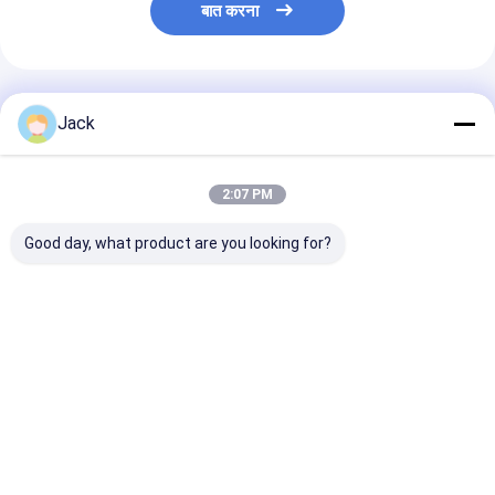
बात करना
अनुशंसित उत्पाद
Jack
2:07 PM
Good day, what product are you looking for?
गैस गेज के साथ 8500mAh
451730HP 210mAh
MP81438HP
लिथियम पॉलिमर बैटरी IC
3.7V वॉयस रिकॉर्डर के लिए
3600mAh 15C
LiPolymer बैटरी पैक
लीपोलीमर बैटरी पैक
LiPolymer बैटरी 
5960165 3.7V 8.5AH
11.1V
सबसे अच्छी कीमत
सबसे अच्छी कीमत
सबसे अच्छी 
होम
Desktop Site