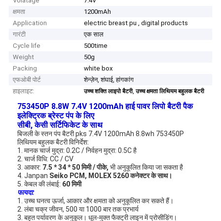
Volatage
7.4V
क्षमता
1200mAh
Application
electric breast pu , digital products
गारंटी
एक साल
Cycle life
500time
Weight
50g
Packing
white box
एफओबी पोर्ट
शेन्ज़ेन, शंघाई, हांगकांग
हाइलाइट:
,
उच्च शक्ति लाइपो बैटरी
उच्च क्षमता लिथियम बहुलक बैटरी
753450P 8.8W 7.4V 1200mAh हाई पावर लिपो बैटरी पैक
इलेक्ट्रिक ब्रेस्ट पंप के लिए
सीबी, केसी सर्टिफिकेट के साथ
बिजली के स्तन पंप बैटरी pks 7.4V 1200mAh 8.8wh 753450P
लिथियम बहुलक बैटरी विनिर्देश:
1. मानक चार्ज मुद्रा: 0.2C / निर्वहन मुद्रा: 0.5C है
2. चार्ज विधि: CC / CV
3. आकार:
7.5 * 34 * 50 मिमी / पीके,
भी अनुकूलित किया जा सकता है
4. Janpan
Seiko PCM, MOLEX 5260 कनेक्टर के साथ।
5. केबल की लंबाई:
60 मिमी
फायदा:
1. उच्च घनत्व ऊर्जा, आकार और क्षमता को अनुकूलित कर सकते हैं।
2. लंबा चक्र जीवन, 500 या 1000 बार तक प्रभार्य
3. बहुत पर्यावरण के अनुकूल। धूल-मुक्त फैक्ट्री लाइन में प्रोसीडिंग।