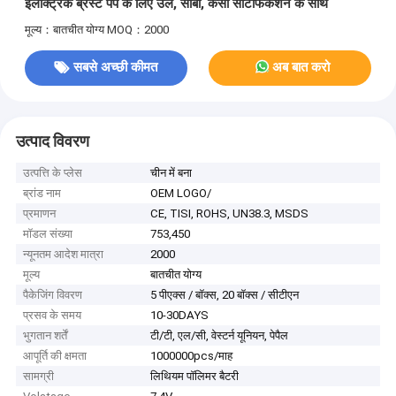
इलेक्ट्रिक ब्रेस्ट पंप के लिए उल, सीबी, केसी सर्टिफिकेशन के साथ
मूल्य：बातचीत योग्य
MOQ：2000
सबसे अच्छी कीमत
अब बात करो
उत्पाद विवरण
उत्पत्ति के प्लेस
चीन में बना
ब्रांड नाम
OEM LOGO/
प्रमाणन
CE, TISI, ROHS, UN38.3, MSDS
मॉडल संख्या
753,450
न्यूनतम आदेश मात्रा
2000
मूल्य
बातचीत योग्य
पैकेजिंग विवरण
5 पीएक्स / बॉक्स, 20 बॉक्स / सीटीएन
प्रसव के समय
10-30DAYS
भुगतान शर्तें
टी/टी, एल/सी, वेस्टर्न यूनियन, पेपैल
आपूर्ति की क्षमता
1000000pcs/माह
सामग्री
लिथियम पॉलिमर बैटरी