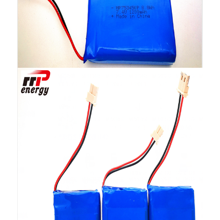
कारखाना भ्रमण
गुणवत्ता नियंत्रण
संपर्क करें
समाचार
अब बात करो
लिथियम LiFePO4 बैटरी
लिथियम आयन रिचार्जेबल बैटरी
लिथियम पॉलिमर बैटरी
ऊर्जा भंडारण बैटरी