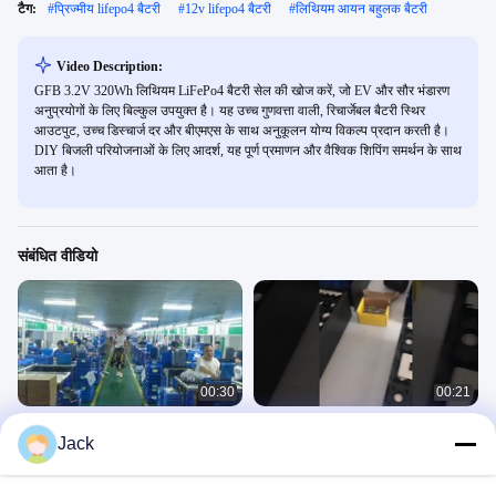
टैग:
#
प्रिज्मीय lifepo4 बैटरी
#
12v lifepo4 बैटरी
#
लिथियम आयन बहुलक बैटरी
Video Description:
GFB 3.2V 320Wh लिथियम LiFePo4 बैटरी सेल की खोज करें, जो EV और सौर भंडारण
अनुप्रयोगों के लिए बिल्कुल उपयुक्त है। यह उच्च गुणवत्ता वाली, रिचार्जेबल बैटरी स्थिर
आउटपुट, उच्च डिस्चार्ज दर और बीएमएस के साथ अनुकूलन योग्य विकल्प प्रदान करती है।
DIY बिजली परियोजनाओं के लिए आदर्श, यह पूर्ण प्रमाणन और वैश्विक शिपिंग समर्थन के साथ
आता है।
संबंधित वीडियो
00:30
00:21
पॉंच सेल ट्राइसाइकिल लाइफपो4 लिथियम बैटरी
Lifepo4 बैटरी लिथियम सेल 280ah 3.2v
Jack
3.2V 25Ah CE IEC अनुमोदन के साथ
50ah 120ah 230ah 272ah 302ah
MaxPower Lucy
MaxPower Lucy
September 30, 2025
May 31, 2023