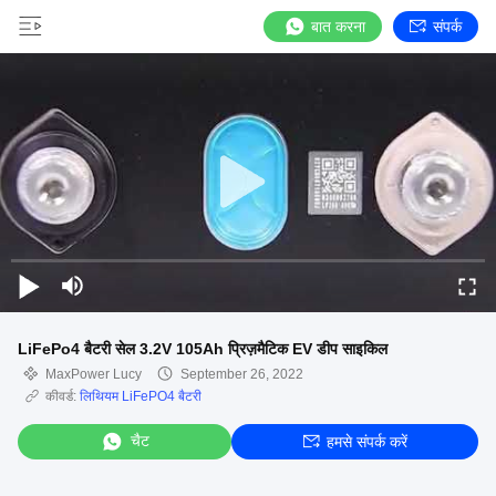
बात करना
संपर्क
LiFePo4 बैटरी सेल 3.2V 105Ah प्रिज़मैटिक EV डीप साइकिल
MaxPower Lucy
September 26, 2022
कीवर्ड:
लिथियम LiFePO4 बैटरी
चैट
हमसे संपर्क करें