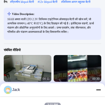
टैग:
#
प्रिज्मीय lifepo4 बैटरी
#
12v lifepo4 बैटरी
#
लिथियम आयन बहुलक बैटरी
Video Description:
16AH क्षमता वाली LTO 2.3V लिथियम टाइटेनियम ऑक्साइड बैटरी की खोज करें, जो
अत्यधिक तापमान (-40°C से 85°C) के लिए डिज़ाइन की गई है। इलेक्ट्रिक वाहनों, ऊर्जा
भंडारण और औद्योगिक अनुप्रयोगों के लिए आदर्श। उच्च प्रदर्शन, लंबा जीवनकाल, और
गतिशील और भंडारण आवश्यकताओं के लिए विश्वसनीय शक्ति।
संबंधित वीडियो
00:11
00:30
रिचार्जेबल लिथियम लाइफपो4 बैटरी 3.2V डीप
7000mah लिथियम पॉलिमर बैटरी 0.2C
Jack
साइकिल
3.7V हाई पावर
MAXPOWER FRANK
MAXPOWER FRANK
March 24, 2022
March 07, 2022
3:11 PM